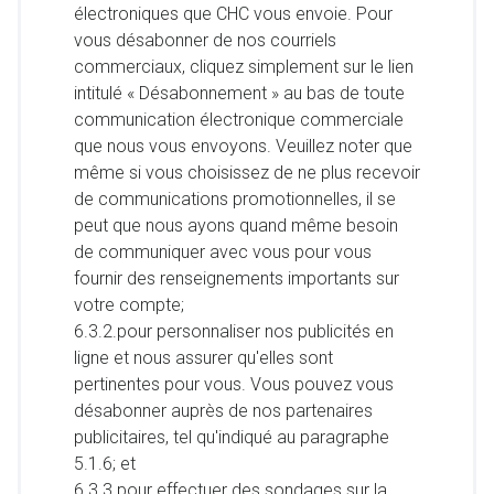
électroniques que CHC vous envoie. Pour
vous désabonner de nos courriels
commerciaux, cliquez simplement sur le lien
intitulé « Désabonnement » au bas de toute
communication électronique commerciale
que nous vous envoyons. Veuillez noter que
même si vous choisissez de ne plus recevoir
de communications promotionnelles, il se
peut que nous ayons quand même besoin
de communiquer avec vous pour vous
fournir des renseignements importants sur
votre compte;
6.3.2.pour personnaliser nos publicités en
ligne et nous assurer qu'elles sont
pertinentes pour vous. Vous pouvez vous
désabonner auprès de nos partenaires
publicitaires, tel qu'indiqué au paragraphe
shopping_cart
0
PROCHAINE ÉTAPE
5.1.6; et
6.3.3.pour effectuer des sondages sur la