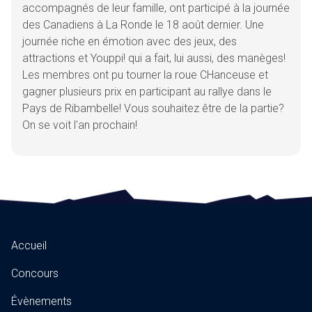
accompagnés de leur famille, ont participé à la journée
des Canadiens à La Ronde le 18 août dernier. Une
journée riche en émotion avec des jeux, des
attractions et Youppi! qui a fait, lui aussi, des manèges!
Les membres ont pu tourner la roue CHanceuse et
gagner plusieurs prix en participant au rallye dans le
Pays de Ribambelle! Vous souhaitez être de la partie?
On se voit l'an prochain!
Accueil
Concours
Évènements