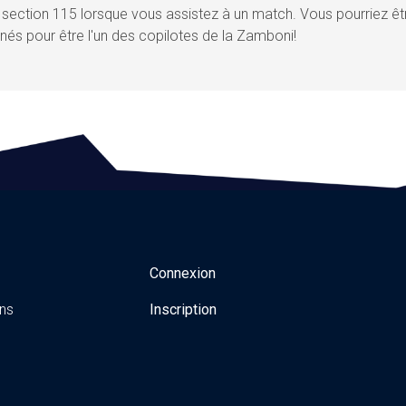
a section 115 lorsque vous assistez à un match. Vous pourriez êt
nés pour être l'un des copilotes de la Zamboni!
Connexion
ns
Inscription