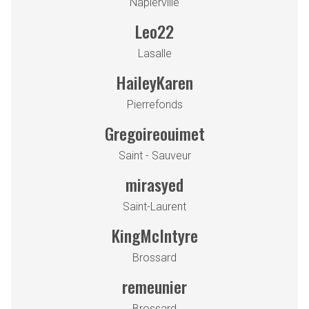
Napierville
Leo22
Lasalle
HaileyKaren
Pierrefonds
Gregoireouimet
Saint - Sauveur
mirasyed
Saint-Laurent
KingMcIntyre
Brossard
remeunier
Brossard