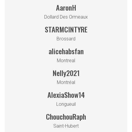
AaronH
Dollard Des Ormeaux
STARMCINTYRE
Brossard
alicehabsfan
Montreal
Nelly2021
Montréal
AlexiaShow14
Longueuil
ChouchouRaph
shopping_cart
0
PROCHAINE ÉTAPE
Saint-Hubert