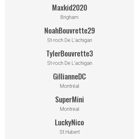
Maxkid2020
Brigham
NoahBouvrette29
St-roch De L'achigan
TylerBouvrette3
St-roch De L'achigan
GillianneDC
Montréal
SuperMini
Montreal
LuckyNico
St.Hubert