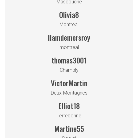
Mascouche
Olivia8
Montreal
liamdemersroy
montreal
thomas3001
Chambly
VictorMartin
Deux-Montagnes
Elliot18
Terrebonne
Martine55