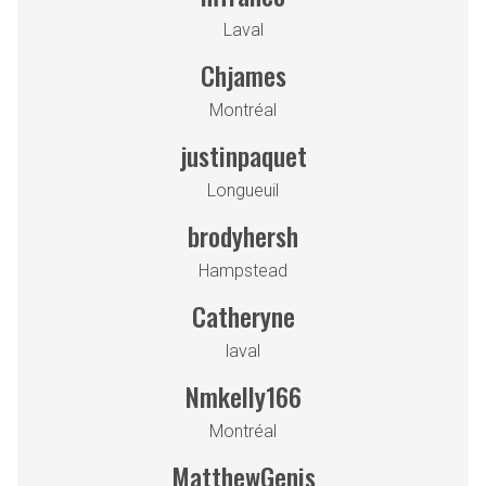
Laval
Chjames
Montréal
justinpaquet
Longueuil
brodyhersh
Hampstead
Catheryne
laval
Nmkelly166
Montréal
MatthewGenis