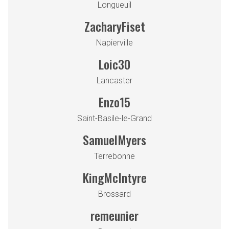
Longueuil
ZacharyFiset
Napierville
Loic30
Lancaster
Enzo15
Saint-Basile-le-Grand
SamuelMyers
Terrebonne
KingMcIntyre
Brossard
remeunier