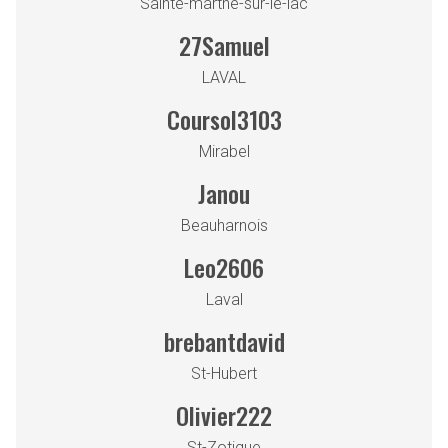
Sainte-marthe-sur-le-lac
27Samuel
LAVAL
Coursol3103
Mirabel
Janou
Beauharnois
Leo2606
Laval
brebantdavid
St-Hubert
Olivier222
St-Zotique