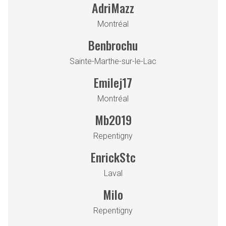
AdriMazz
Montréal
Benbrochu
Sainte-Marthe-sur-le-Lac
Emilej17
Montréal
Mb2019
Repentigny
EnrickStc
Laval
Milo
Repentigny
shopping_cart
0
PROCHAINE ÉTAPE