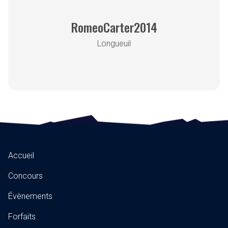
RomeoCarter2014
Longueuil
Accueil
Concours
Évènements
Forfaits