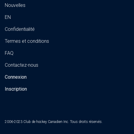
Nouvelles
EN
Confidentialité
Termes et conditions
FAQ
Contactez-nous
Connexion
Inscription
2006-2023 Club de hockey Canadien Inc. Tous droits réservés.
shopping_cart
0
PROCHAINE ÉTAPE