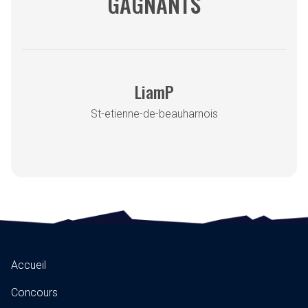
GAGNANTS
LiamP
St-etienne-de-beauharnois
Accueil
Concours