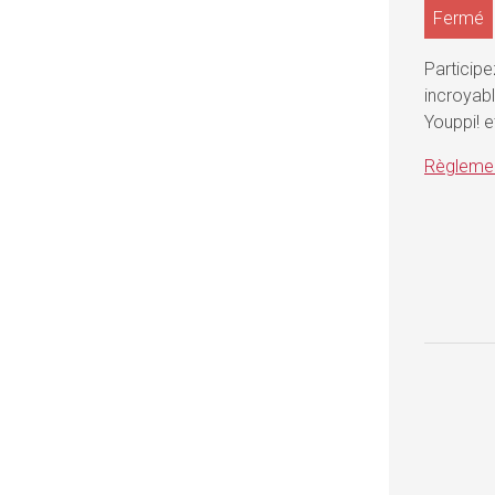
Fermé
Participe
incroyabl
Youppi! e
Règlemen