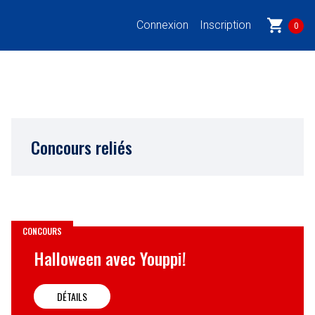
shopping_cart
Connexion
Inscription
0
Concours reliés
CONCOURS
Halloween avec Youppi!
DÉTAILS