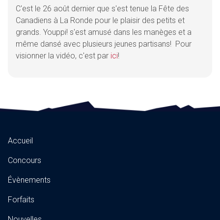
C'est le 26 août dernier que s'est tenue la Fête des
Canadiens à La Ronde pour le plaisir des petits et
grands. Youppi! s'est amusé dans les manèges et a
même dansé avec plusieurs jeunes partisans! Pour
visionner la vidéo, c'est par
ici
!
Accueil
Concours
Évènements
Forfaits
Nouvelles