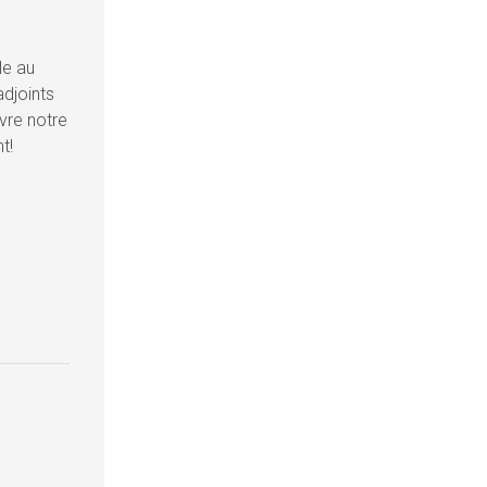
le au
adjoints
ivre notre
t!