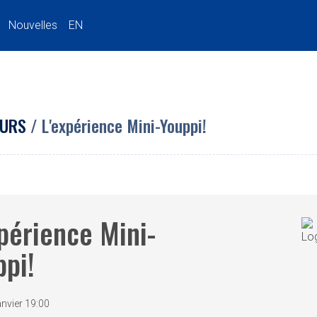
Nouvelles
EN
URS
/ L'expérience Mini-Youppi!
périence Mini-
ppi!
anvier 19:00