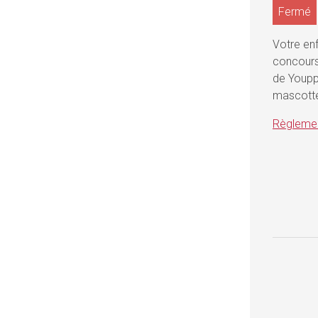
Fermé
Votre en
concour
de Youppi
mascotte 
Règlemen