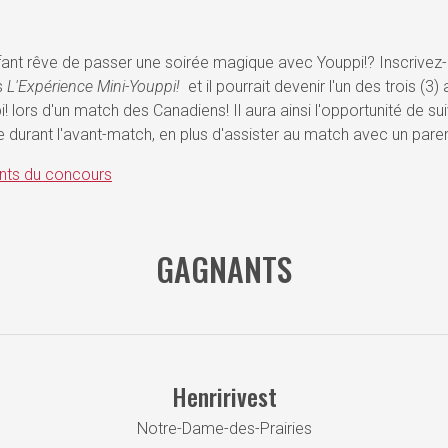
fant rêve de passer une soirée magique avec Youppi!? Inscrivez-
s
L'Expérience Mini-Youppi!
et il pourrait devenir l'un des trois (3) 
! lors d'un match des Canadiens! Il aura ainsi l'opportunité de su
durant l'avant-match, en plus d'assister au match avec un paren
ts du concours
GAGNANTS
Henririvest
Notre-Dame-des-Prairies