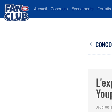
Accueil
Concours
Évènements
Forfaits
CONCO
chevron_left
L'ex
You
Jeudi 08 j