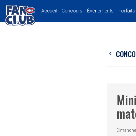
Accueil
Concours
Évènements
Forfaits
CONCO
chevron_left
Mini
mat
Dimanche 