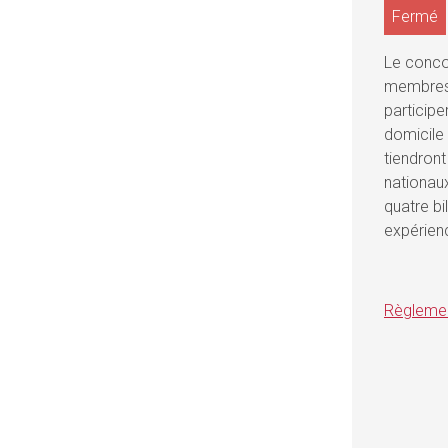
Fermé
Le conco
membres 
participe
domicile 
tiendront
nationaux
quatre bi
expérien
Règlemen