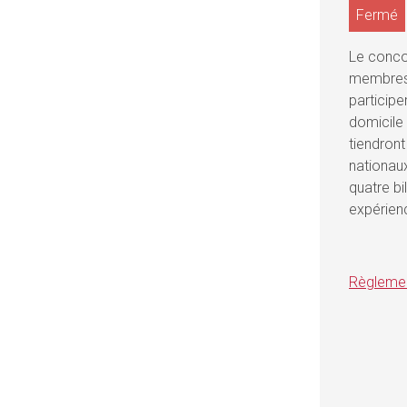
Fermé
Le conco
membres 
participe
domicile 
tiendront
nationaux
quatre bi
expérien
Règlemen