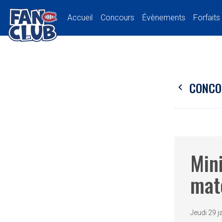
Accueil
Concours
Évènements
Forfaits
CONCO
chevron_left
Mini
mat
Jeudi 29 j